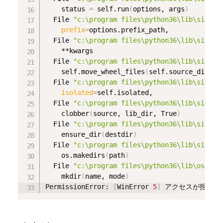
    status 
=
 self.run
(
options, args
)
  File 
"c:\program files\python36\lib\site-p
prefix
=
options.prefix_path,

  File 
"c:\program files\python36\lib\site-p
    **kwargs

  File 
"c:\program files\python36\lib\site-p
    self.move_wheel_files
(
self.source_dir, 
r
  File 
"c:\program files\python36\lib\site-p
isolated
=
self.isolated,

  File 
"c:\program files\python36\lib\site-p
    clobber
(
source, lib_dir, True
)
  File 
"c:\program files\python36\lib\site-p
    ensure_dir
(
destdir
)
  File 
"c:\program files\python36\lib\site-p
    os.makedirs
(
path
)
  File 
"c:\program files\python36\lib\os.py"
    mkdir
(
name, mode
)
PermissionError: 
[
WinError 
5
]
 アクセスが拒否さ