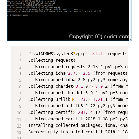
C:
\
WINDOWS
\
system3
2
>
pip 
install
 requests

Collecting requests

  Using cached requests-2.18.4-py2.py3-none-a
Collecting idna
<
2.7
,
>
=
2.5
(
from requests
)
  Using cached idna-2.6-py2.py3-none-any.whl

Collecting chardet
<
3.1
.0,
>
=
3.0
.2 
(
from reque
  Using cached chardet-3.0.4-py2.py3-none-any
Collecting urllib
3
<
1.23
,
>
=
1.21
.1 
(
from reque
  Using cached urllib3-1.22-py2.py3-none-any.
Collecting certifi
>
=
2017.4
.17 
(
from requests
  Using cached certifi-2018.1.18-py2.py3-none
Installing collected packages: idna, chardet,
Successfully installed certifi-2018.1.18 char