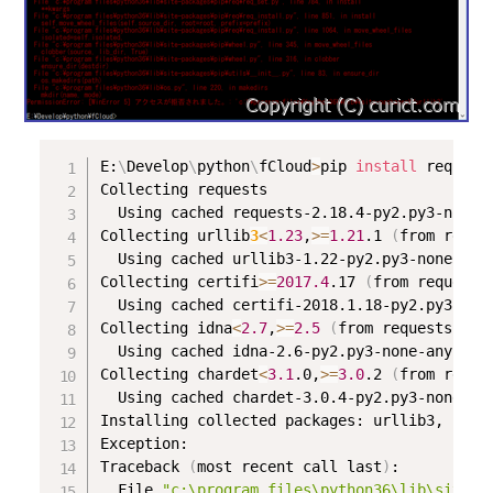
E:
\
Develop
\
python
\
fCloud
>
pip 
install
 requests
Collecting requests

  Using cached requests-2.18.4-py2.py3-none-a
Collecting urllib
3
<
1.23
,
>
=
1.21
.1 
(
from reque
  Using cached urllib3-1.22-py2.py3-none-any.
Collecting certifi
>
=
2017.4
.17 
(
from requests
  Using cached certifi-2018.1.18-py2.py3-none
Collecting idna
<
2.7
,
>
=
2.5
(
from requests
)
  Using cached idna-2.6-py2.py3-none-any.whl

Collecting chardet
<
3.1
.0,
>
=
3.0
.2 
(
from reque
  Using cached chardet-3.0.4-py2.py3-none-any
Installing collected packages: urllib3, certi
Exception:

Traceback 
(
most recent call last
)
:

  File 
"c:\program files\python36\lib\site-p