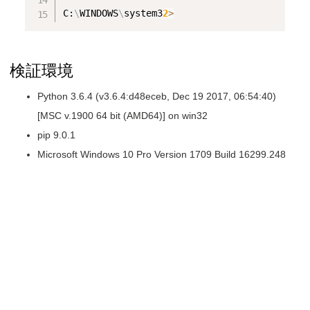
C:
\
WINDOWS
\
system3
2
>
検証環境
Python 3.6.4 (v3.6.4:d48eceb, Dec 19 2017, 06:54:40)
[MSC v.1900 64 bit (AMD64)] on win32
pip 9.0.1
Microsoft Windows 10 Pro Version 1709 Build 16299.248