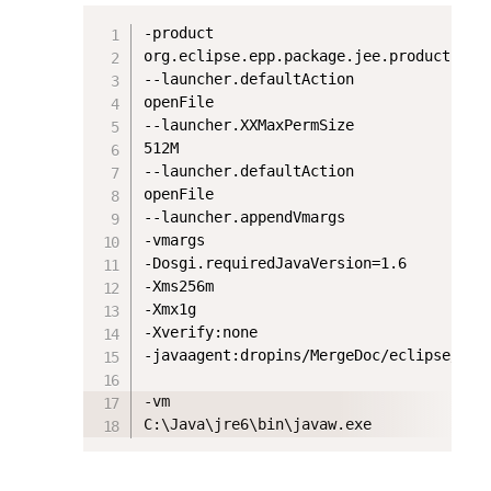
-product

org.eclipse.epp.package.jee.product

--launcher.defaultAction

openFile

--launcher.XXMaxPermSize

512M

--launcher.defaultAction

openFile

--launcher.appendVmargs

-vmargs

-Dosgi.requiredJavaVersion=1.6

-Xms256m

-Xmx1g

-Xverify:none

-javaagent:dropins/MergeDoc/eclipse/plug
-vm
