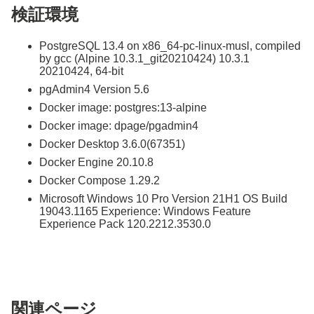
検証環境
PostgreSQL 13.4 on x86_64-pc-linux-musl, compiled
by gcc (Alpine 10.3.1_git20210424) 10.3.1
20210424, 64-bit
pgAdmin4 Version 5.6
Docker image: postgres:13-alpine
Docker image: dpage/pgadmin4
Docker Desktop 3.6.0(67351)
Docker Engine 20.10.8
Docker Compose 1.29.2
Microsoft Windows 10 Pro Version 21H1 OS Build
19043.1165 Experience: Windows Feature
Experience Pack 120.2212.3530.0
関連ページ