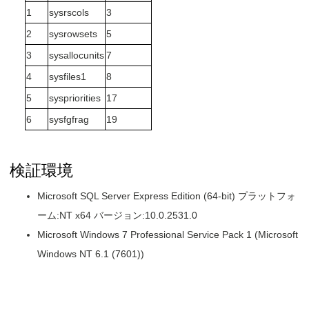
1
sysrscols
3
2
sysrowsets
5
3
sysallocunits
7
4
sysfiles1
8
5
syspriorities
17
6
sysfgfrag
19
検証環境
Microsoft SQL Server Express Edition (64-bit) プラットフォ
ーム:NT x64 バージョン:10.0.2531.0
Microsoft Windows 7 Professional Service Pack 1 (Microsoft
Windows NT 6.1 (7601))