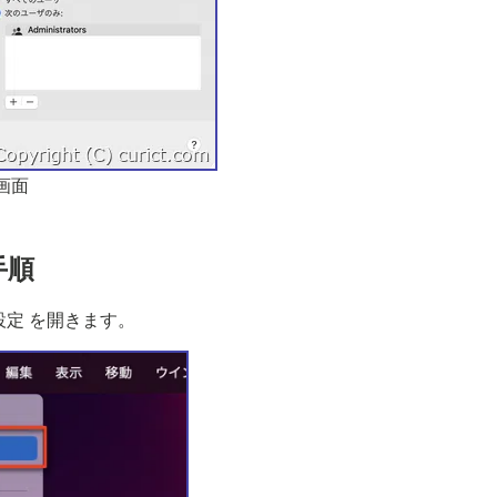
画面
手順
設定 を開きます。