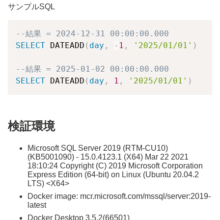
サンプルSQL
--結果 = 2024-12-31 00:00:00.000
SELECT
 DATEADD
(
day
,
-
1
,
'2025/01/01'
)
--結果 = 2025-01-02 00:00:00.000
SELECT
 DATEADD
(
day
,
1
,
'2025/01/01'
)
検証環境
Microsoft SQL Server 2019 (RTM-CU10)
(KB5001090) - 15.0.4123.1 (X64) Mar 22 2021
18:10:24 Copyright (C) 2019 Microsoft Corporation
Express Edition (64-bit) on Linux (Ubuntu 20.04.2
LTS) <X64>
Docker image: mcr.microsoft.com/mssql/server:2019-
latest
Docker Desktop 3.5.2(66501)