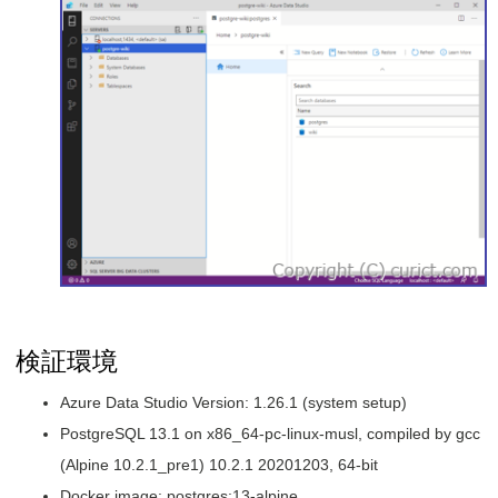
検証環境
Azure Data Studio Version: 1.26.1 (system setup)
PostgreSQL 13.1 on x86_64-pc-linux-musl, compiled by gcc
(Alpine 10.2.1_pre1) 10.2.1 20201203, 64-bit
Docker image: postgres:13-alpine