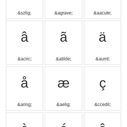
&szlig;
&agrave;
&aacute;
â
ã
ä
&acirc;
&atilde;
&auml;
å
æ
ç
&aring;
&aelig;
&ccedil;