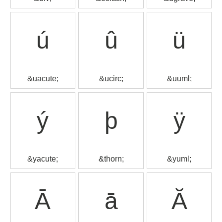
ú
û
ü
&uacute;
&ucirc;
&uuml;
ý
þ
ÿ
&yacute;
&thorn;
&yuml;
Ā
ā
Ă