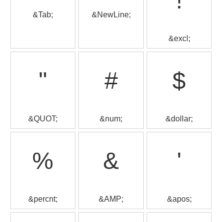
!
&Tab;
&NewLine;
&excl;
"
#
$
&QUOT;
&num;
&dollar;
%
&
'
&percnt;
&AMP;
&apos;