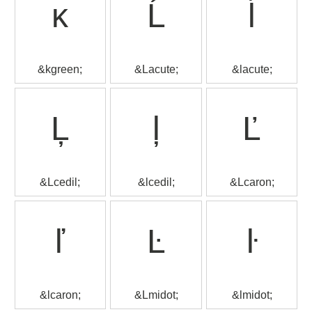
ĸ
Ĺ
ĺ
&kgreen;
&Lacute;
&lacute;
Ļ
ļ
Ľ
&Lcedil;
&lcedil;
&Lcaron;
ľ
Ŀ
ŀ
&lcaron;
&Lmidot;
&lmidot;