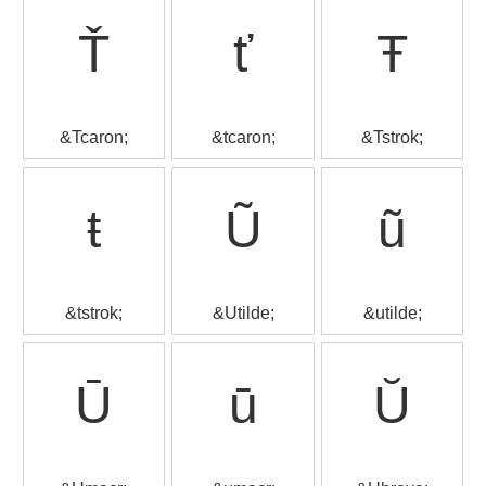
Ť
ť
Ŧ
&Tcaron;
&tcaron;
&Tstrok;
ŧ
Ũ
ũ
&tstrok;
&Utilde;
&utilde;
Ū
ū
Ŭ