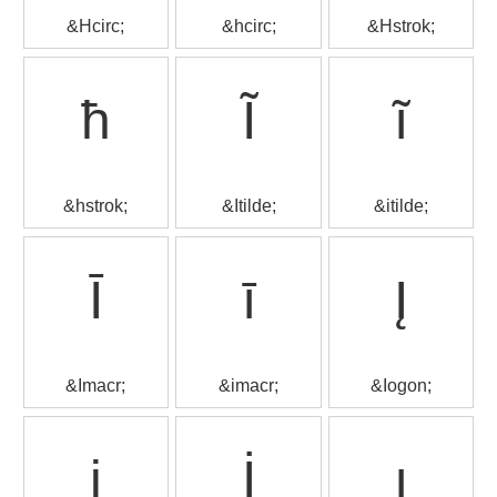
&Hcirc;
&hcirc;
&Hstrok;
ħ
Ĩ
ĩ
&hstrok;
&Itilde;
&itilde;
Ī
ī
Į
&Imacr;
&imacr;
&Iogon;
į
İ
ı