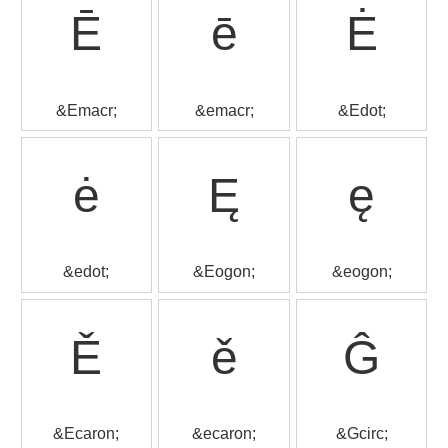
Ē
ē
Ė
&Emacr;
&emacr;
&Edot;
ė
Ę
ę
&edot;
&Eogon;
&eogon;
Ě
ě
Ĝ
&Ecaron;
&ecaron;
&Gcirc;