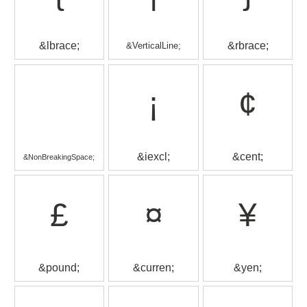
&lbrace;
&rbrace;
&VerticalLine;
¡
¢
&iexcl;
&cent;
&NonBreakingSpace;
£
¤
¥
&pound;
&curren;
&yen;