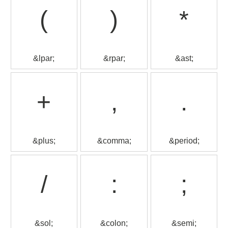
(
)
*
&lpar;
&rpar;
&ast;
+
,
.
&plus;
&comma;
&period;
/
:
;
&sol;
&colon;
&semi;