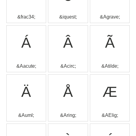
&frac34;
&iquest;
&Agrave;
Á
Â
Ã
&Aacute;
&Acirc;
&Atilde;
Ä
Å
Æ
&Auml;
&Aring;
&AElig;