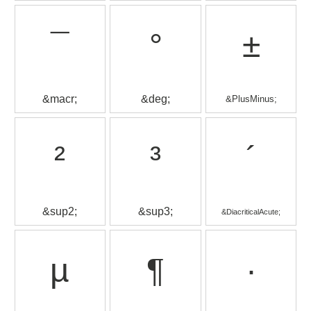
¯
°
±
&macr;
&deg;
&PlusMinus;
²
³
´
&sup2;
&sup3;
&DiacriticalAcute;
µ
¶
·