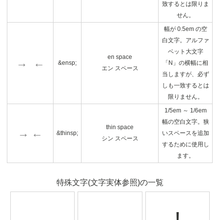
致するとは限りま
せん。
幅が 0.5em の空
白文字。アルファ
ベット大文字
en space
→ ←
&ensp;
「N」の横幅に相
エン スペース
当しますが、必ず
しも一致するとは
限りません。
1/5em ～ 1/6em
幅の空白文字。狭
thin space
→ ←
&thinsp;
いスペースを追加
シン スペース
するために使用し
ます。
特殊文字(文字実体参照)の一覧