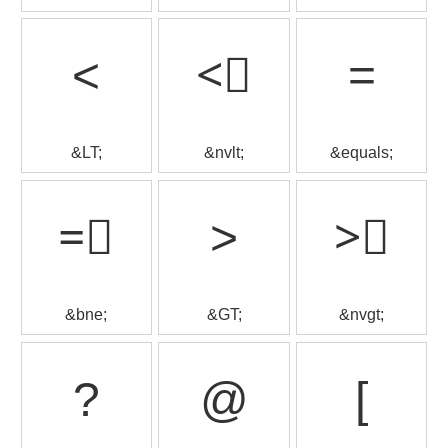
<
<⃒
=
&LT;
&nvlt;
&equals;
=⃥
>
>⃒
&bne;
&GT;
&nvgt;
?
@
[