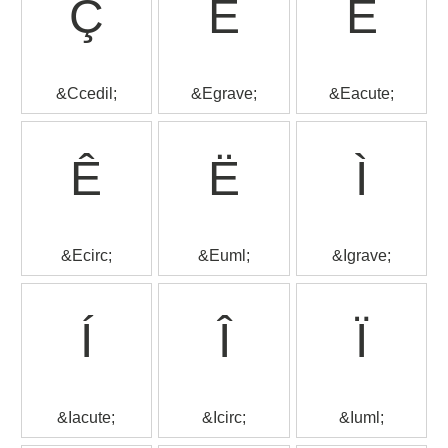
Ç
È
É
&Ccedil;
&Egrave;
&Eacute;
Ê
Ë
Ì
&Ecirc;
&Euml;
&Igrave;
Í
Î
Ï
&Iacute;
&Icirc;
&Iuml;