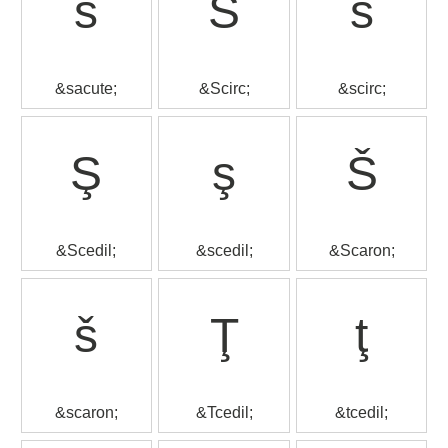
ś
Ŝ
ŝ
&sacute;
&Scirc;
&scirc;
Ş
ş
Š
&Scedil;
&scedil;
&Scaron;
š
Ţ
ţ
&scaron;
&Tcedil;
&tcedil;