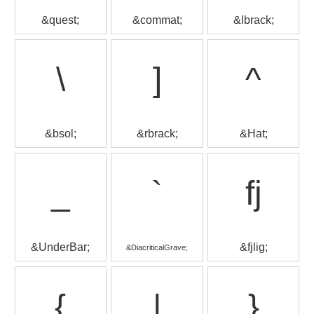
&quest;
&commat;
&lbrack;
\
]
^
&bsol;
&rbrack;
&Hat;
_
`
fj
&UnderBar;
&fjlig;
&DiacriticalGrave;
{
|
}