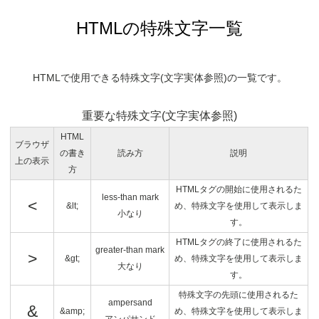
HTMLの特殊文字一覧
HTMLで使用できる特殊文字(文字実体参照)の一覧です。
重要な特殊文字(文字実体参照)
HTML
ブラウザ
の書き
読み方
説明
上の表示
方
HTMLタグの開始に使用されるた
less-than mark
<
&lt;
め、特殊文字を使用して表示しま
小なり
す。
HTMLタグの終了に使用されるた
greater-than mark
>
&gt;
め、特殊文字を使用して表示しま
大なり
す。
特殊文字の先頭に使用されるた
ampersand
&
&amp;
め、特殊文字を使用して表示しま