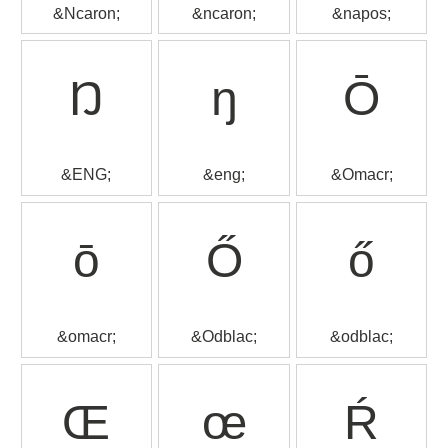
&Ncaron;
&ncaron;
&napos;
Ŋ
ŋ
Ō
&ENG;
&eng;
&Omacr;
ō
Ő
ő
&omacr;
&Odblac;
&odblac;
Œ
œ
Ŕ