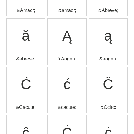
&Amacr;
&amacr;
&Abreve;
ă
Ą
ą
&abreve;
&Aogon;
&aogon;
Ć
ć
Ĉ
&Cacute;
&cacute;
&Ccirc;
ĉ
Ċ
ċ