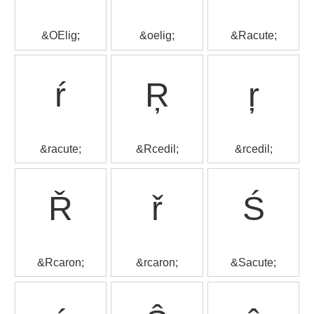
&OElig;
&oelig;
&Racute;
ŕ
Ŗ
ŗ
&racute;
&Rcedil;
&rcedil;
Ř
ř
Ś
&Rcaron;
&rcaron;
&Sacute;