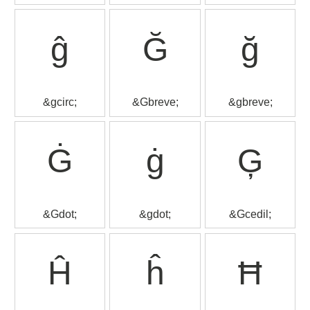
ĝ
Ğ
ğ
&gcirc;
&Gbreve;
&gbreve;
Ġ
ġ
Ģ
&Gdot;
&gdot;
&Gcedil;
Ĥ
ĥ
Ħ