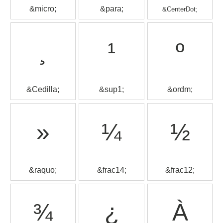
&micro;
&para;
&CenterDot;
¸
¹
º
&Cedilla;
&sup1;
&ordm;
»
¼
½
&raquo;
&frac14;
&frac12;
¾
¿
À