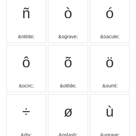
ñ
ò
ó
&ntilde;
&ograve;
&oacute;
ô
õ
ö
&ocirc;
&otilde;
&ouml;
÷
ø
ù
&div;
&oslash;
&ugrave;