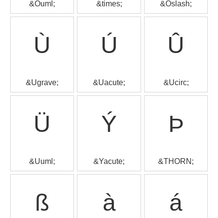
&Ouml;
&times;
&Oslash;
Ù
Ú
Û
&Ugrave;
&Uacute;
&Ucirc;
Ü
Ý
Þ
&Uuml;
&Yacute;
&THORN;
ß
à
á