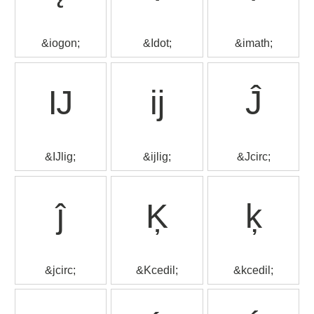
&iogon;
&Idot;
&imath;
Ĳ
ĳ
Ĵ
&IJlig;
&ijlig;
&Jcirc;
ĵ
Ķ
ķ
&jcirc;
&Kcedil;
&kcedil;