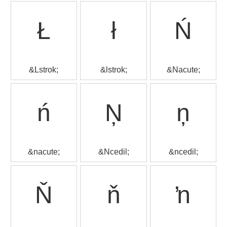
Ł
ł
Ń
&Lstrok;
&lstrok;
&Nacute;
ń
Ņ
ņ
&nacute;
&Ncedil;
&ncedil;
Ň
ň
ŉ