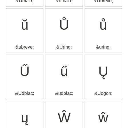
&Umacr;
&umacr;
&Ubreve;
ŭ
Ů
ů
&ubreve;
&Uring;
&uring;
Ű
ű
Ų
&Udblac;
&udblac;
&Uogon;
ų
Ŵ
ŵ