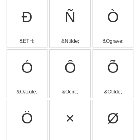
Ð
Ñ
Ò
&ETH;
&Ntilde;
&Ograve;
Ó
Ô
Õ
&Oacute;
&Ocirc;
&Otilde;
Ö
×
Ø