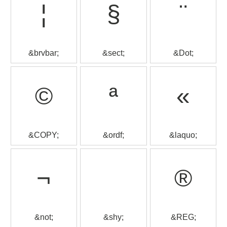
¦
§
¨
&brvbar;
&sect;
&Dot;
©
ª
«
&COPY;
&ordf;
&laquo;
¬
®
&not;
&shy;
&REG;