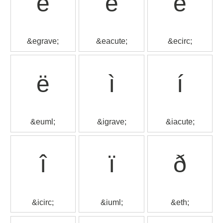
è
é
ê
&egrave;
&eacute;
&ecirc;
ë
ì
í
&euml;
&igrave;
&iacute;
î
ï
ð
&icirc;
&iuml;
&eth;