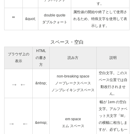
アンパサンド
す。
属性値の開始や終了として使用さ
double quote
"
&quot;
れるため、特殊文字を使用して表
ダブルクォート
示します。
スペース・空白
HTML
ブラウザ上の
の書き
読み方
説明
表示
方
空白文字。このス
non-breaking space
ペース位置では自
→ ←
&nbsp;
ノーブレークスペース
動改行されませ
ノンブレイキングスペース
ん。
幅が 1em の空白
文字。アルファベ
ット大文字「M」
em space
→ ←
&emsp;
の横幅に相当しま
エム スペース
すが、必ずしも一