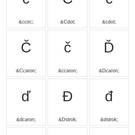
&ccirc;
&Cdot;
&cdot;
Č
č
Ď
&Ccaron;
&ccaron;
&Dcaron;
ď
Đ
đ
&dcaron;
&Dstrok;
&dstrok;