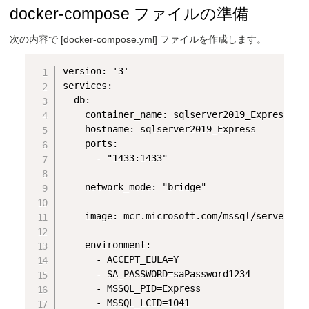
docker-compose ファイルの準備
次の内容で [docker-compose.yml] ファイルを作成します。
version: '3'

services:

  db:

    container_name: sqlserver2019_Express

    hostname: sqlserver2019_Express

    ports:

      - "1433:1433"

    network_mode: "bridge"

    image: mcr.microsoft.com/mssql/server:201
    environment:

      - ACCEPT_EULA=Y

      - SA_PASSWORD=saPassword1234

      - MSSQL_PID=Express

      - MSSQL_LCID=1041
