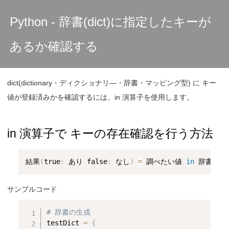
Python - 辞書(dict)に指定したキーが
あるか確認する
dict(dictionary・ディクショナリ―・辞書・マッピング型) に キー
値が登録済みかを確認するには、in 演算子を使用します。
in 演算子で キーの存在確認を行う方法
結果
(
true
:
 あり false
:
 なし
)
=
 調べたい値 
in
サンプルコード
# 辞書の生成
testDict 
=
{