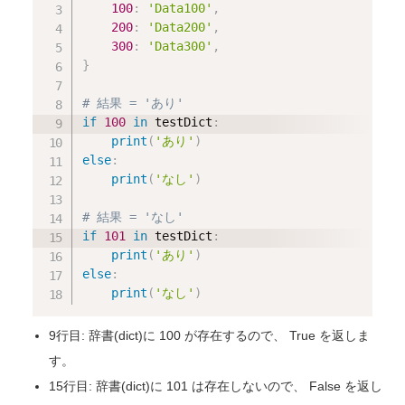
100
:
'Data100'
,
200
:
'Data200'
,
300
:
'Data300'
,
}
# 結果 = 'あり'
if
100
in
 testDict
:
print
(
'あり'
)
else
:
print
(
'なし'
)
# 結果 = 'なし'
if
101
in
 testDict
:
print
(
'あり'
)
else
:
print
(
'なし'
)
9行目: 辞書(dict)に 100 が存在するので、 True を返しま
す。
15行目: 辞書(dict)に 101 は存在しないので、 False を返し