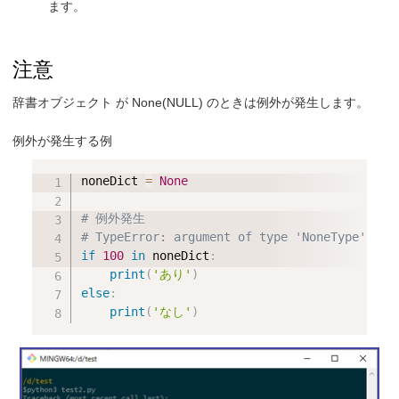
ます。
注意
辞書オブジェクト が None(NULL) のときは例外が発生します。
例外が発生する例
noneDict 
=
None
# 例外発生
# TypeError: argument of type 'NoneType' is 
if
100
in
 noneDict
:
print
(
'あり'
)
else
:
print
(
'なし'
)