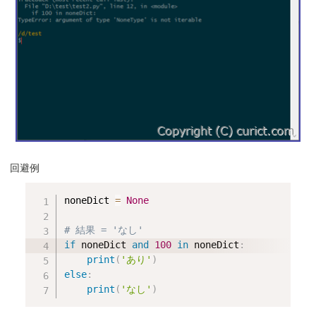
回避例
noneDict 
=
None
# 結果 = 'なし'
if
 noneDict 
and
100
in
 noneDict
:
print
(
'あり'
)
else
:
print
(
'なし'
)