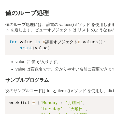
値のループ処理
値のループ処理には、辞書の values()メソッド を使用します
ト を返します。ビューオブジェクト は リスト のような
for
 value 
in
<
辞書オブジェクト
>
.
values
(
)
:
print
(
value
)
value に 値 が入ります。
value は変数名です。分かりやすい名前に変更できま
サンプルプログラム
次のサンプルコードは for と items()メソッド を使用し、
weekDict 
=
{
'Monday'
:
'月曜日'
,
'Tuesday'
:
'火曜日'
,