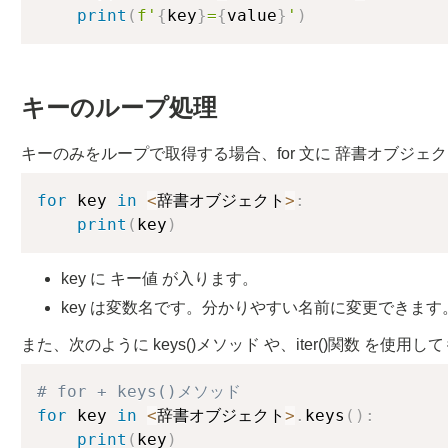
print
(
f'
{
key
}
=
{
value
}
'
)
キーのループ処理
キーのみをループで取得する場合、for 文に 辞書オブジェ
for
 key 
in
<
辞書オブジェクト
>
:
print
(
key
)
key に キー値 が入ります。
key は変数名です。分かりやすい名前に変更できます
また、次のように keys()メソッド や、iter()関数 を使
# for + keys()メソッド
for
 key 
in
<
辞書オブジェクト
>
.
keys
(
)
:
print
(
key
)