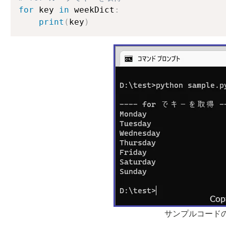
for
 key 
in
 weekDict
:
print
(
key
)
サンプルコード