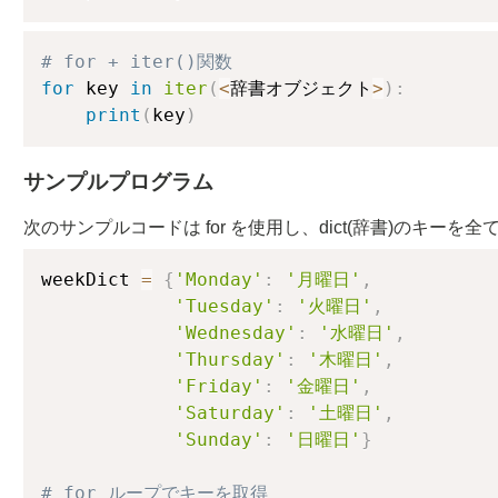
# for + iter()関数
for
 key 
in
iter
(
<
辞書オブジェクト
>
)
:
print
(
key
)
サンプルプログラム
次のサンプルコードは for を使用し、dict(辞書)のキーを
weekDict 
=
{
'Monday'
:
'月曜日'
,
'Tuesday'
:
'火曜日'
,
'Wednesday'
:
'水曜日'
,
'Thursday'
:
'木曜日'
,
'Friday'
:
'金曜日'
,
'Saturday'
:
'土曜日'
,
'Sunday'
:
'日曜日'
}
# for ループでキーを取得