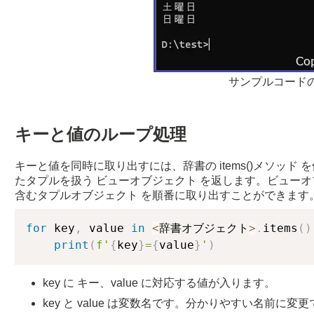
サンプルコード
キーと値のループ処理
キーと値を同時に取り出すには、辞書の items()メソッド を
たタプルを扱う ビューオブジェクト を返します。ビューオ
含むタプルオブジェクト を順番に取り出すことができます
for
 key
,
 value 
in
<
辞書オブジェクト
>
.
items
(
)
print
(
f'
{
key
}
=
{
value
}
'
)
key に キー、value に対応する値が入ります。
key と value は変数名です。分かりやすい名前に変