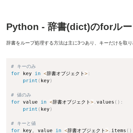
Python - 辞書(dict)のforル
辞書をループ処理する方法は主に3つあり、キーだけを取
# キーのみ
for
 key 
in
<
辞書オブジェクト
>
:
print
(
key
)
# 値のみ
for
 value 
in
<
辞書オブジェクト
>
.
values
(
)
:
print
(
key
)
# キーと値
for
 key
,
 value 
in
<
辞書オブジェクト
>
.
items
(
)