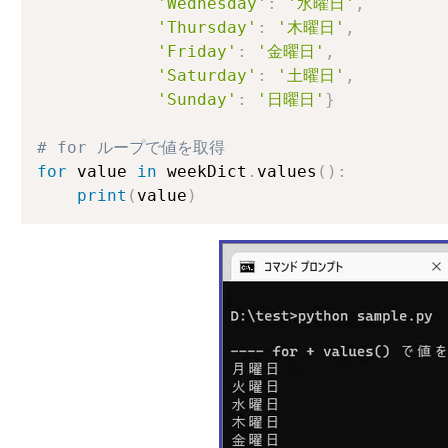
'Wednesday'
:
'水曜日'
,
'Thursday'
:
'木曜日'
,
'Friday'
:
'金曜日'
,
'Saturday'
:
'土曜日'
,
'Sunday'
:
'日曜日'
}
# for ループで値を取得
for
 value 
in
 weekDict
.
values
(
)
:
print
(
value
)