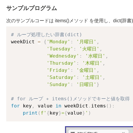
サンプルプログラム
次のサンプルコードは items()メソッド を使用し、dict
# ループ処理したい辞書(dict)
weekDict 
=
{
'Monday'
:
'月曜日'
,
'Tuesday'
:
'火曜日'
,
'Wednesday'
:
'水曜日'
,
'Thursday'
:
'木曜日'
,
'Friday'
:
'金曜日'
,
'Saturday'
:
'土曜日'
,
'Sunday'
:
'日曜日'
}
# for ループ + items()メソッドでキーと値を取得
for
 key
,
 value 
in
 weekDict
.
items
(
)
:
print
(
f'
{
key
}
=
{
value
}
'
)