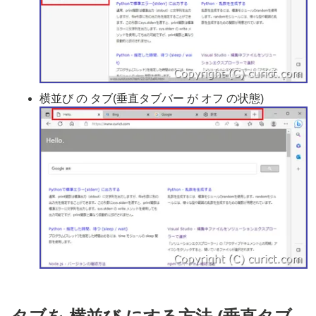
横並び の タブ(垂直タブバー が オフ の状態)