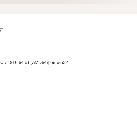
ます。
SC v.1916 64 bit (AMD64)] on win32