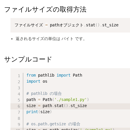
ファイルサイズの取得方法
ファイルサイズ 
=
 pathオブジェクト
.
stat
(
)
.
返されるサイズの単位は バイト です。
サンプルコード
from
 pathlib 
import
import
 os

# pathlib の場合
path 
=
 Path
(
'./sample1.py'
)
size 
=
 path
.
stat
(
)
.
print
(
size
)
# os.path.getsize の場合