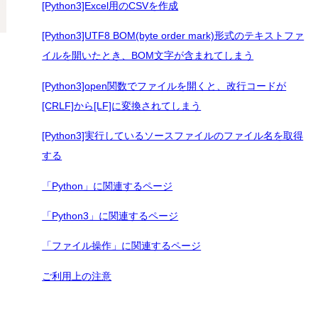
[Python3]Excel用のCSVを作成
[Python3]UTF8 BOM(byte order mark)形式のテキストファ
イルを開いたとき、BOM文字が含まれてしまう
[Python3]open関数でファイルを開くと、改行コードが
[CRLF]から[LF]に変換されてしまう
[Python3]実行しているソースファイルのファイル名を取得
する
「Python」に関連するページ
「Python3」に関連するページ
「ファイル操作」に関連するページ
ご利用上の注意