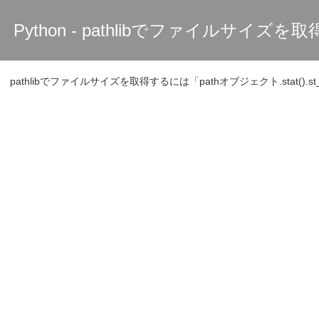
Python - pathlibでファイルサイズを
pathlibでファイルサイズを取得するには「pathオブジェクト.stat().s