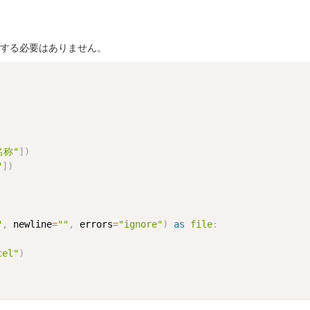
ルする必要はありません。
名称"
]
)
"
]
)
"
,
 newline
=
""
,
 errors
=
"ignore"
)
as
file
:
cel"
)