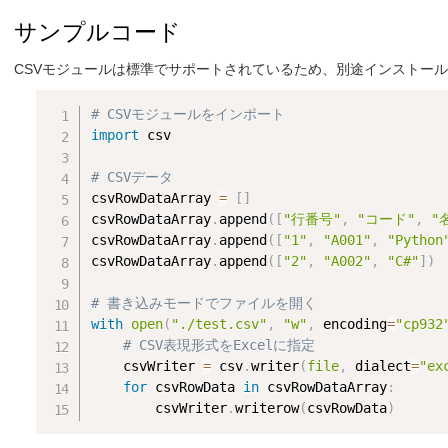
サンプルコード
CSVモジュールは標準でサポートされているため、別途インストー
# CSVモジュールをインポート
import
 csv

# CSVデータ
csvRowDataArray 
=
[
]
csvRowDataArray
.
append
(
[
"行番号"
,
"コード"
,
"
csvRowDataArray
.
append
(
[
"1"
,
"A001"
,
"Python
csvRowDataArray
.
append
(
[
"2"
,
"A002"
,
"C#"
]
)
# 書き込みモードでファイルを開く
with
open
(
"./test.csv"
,
"w"
,
 encoding
=
"cp932
# CSV表現形式をExcelに指定
    csvWriter 
=
 csv
.
writer
(
file
,
 dialect
=
"ex
for
 csvRowData 
in
 csvRowDataArray
:
        csvWriter
.
writerow
(
csvRowData
)