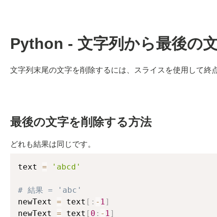
Python - 文字列から最後
文字列末尾の文字を削除するには、スライスを使用して終点
最後の文字を削除する方法
どれも結果は同じです。
text 
=
'abcd'
# 結果 = 'abc'
newText 
=
 text
[
:
-
1
]
newText 
=
 text
[
0
:
-
1
]