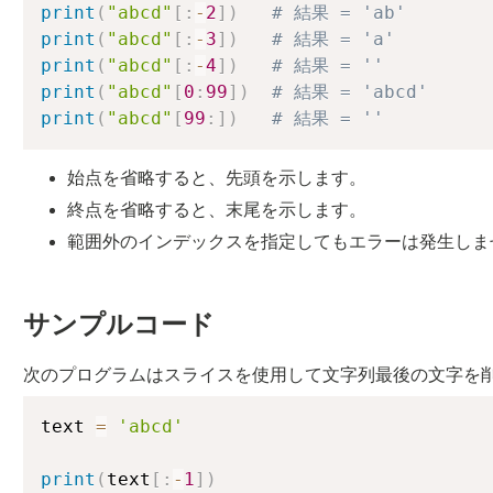
print
(
"abcd"
[
:
-
2
]
)
# 結果 = 'ab'
print
(
"abcd"
[
:
-
3
]
)
# 結果 = 'a'
print
(
"abcd"
[
:
-
4
]
)
# 結果 = ''
print
(
"abcd"
[
0
:
99
]
)
# 結果 = 'abcd'
print
(
"abcd"
[
99
:
]
)
# 結果 = ''
始点を省略すると、先頭を示します。
終点を省略すると、末尾を示します。
範囲外のインデックスを指定してもエラーは発生しま
サンプルコード
次のプログラムはスライスを使用して文字列最後の文字を
text 
=
'abcd'
print
(
text
[
:
-
1
]
)