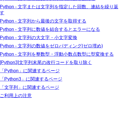
Python - 文字または文字列を指定した回数、連結を繰り返
す
Python - 文字列から最後の文字を取得する
Python - 文字列に数値を結合するとエラーになる
Python - 文字列の大文字・小文字変換
Python - 文字列の数値をゼロパディング(ゼロ埋め)
Python - 文字列を整数型・浮動小数点数型に型変換する
[Python3]文字列末尾の改行コードを取り除く
「Python」に関連するページ
「Python3」に関連するページ
「文字列」に関連するページ
ご利用上の注意