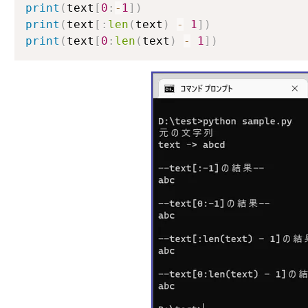
print
(
text
[
0
:
-
1
]
)
print
(
text
[
:
len
(
text
)
-
1
]
)
print
(
text
[
0
:
len
(
text
)
-
1
]
)