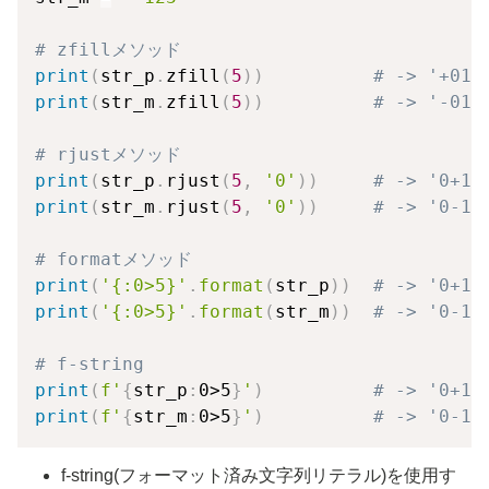
# zfillメソッド
print
(
str_p
.
zfill
(
5
)
)
# -> '+012
print
(
str_m
.
zfill
(
5
)
)
# -> '-012
# rjustメソッド
print
(
str_p
.
rjust
(
5
,
'0'
)
)
# -> '0+12
print
(
str_m
.
rjust
(
5
,
'0'
)
)
# -> '0-12
# formatメソッド
print
(
'{:0>5}'
.
format
(
str_p
)
)
# -> '0+12
print
(
'{:0>5}'
.
format
(
str_m
)
)
# -> '0-12
# f-string
print
(
f'
{
str_p
:
0>5
}
'
)
# -> '0+12
print
(
f'
{
str_m
:
0>5
}
'
)
# -> '0-12
f-string(フォーマット済み文字列リテラル)を使用す