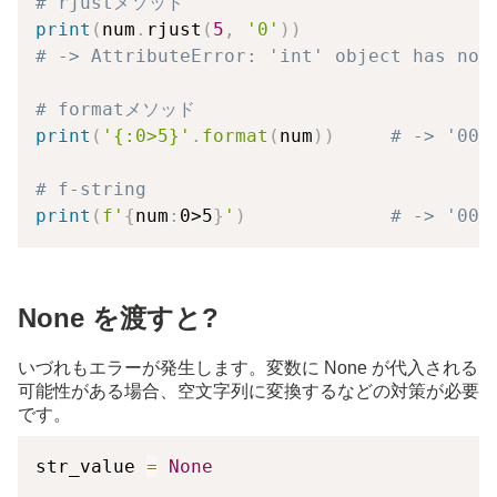
# rjustメソッド
print
(
num
.
rjust
(
5
,
'0'
)
)
# -> AttributeError: 'int' object has no 
# formatメソッド
print
(
'{:0>5}'
.
format
(
num
)
)
# -> '001
# f-string
print
(
f'
{
num
:
0>5
}
'
)
# -> '001
None を渡すと?
いづれもエラーが発生します。変数に None が代入される
可能性がある場合、空文字列に変換するなどの対策が必要
です。
str_value 
=
None