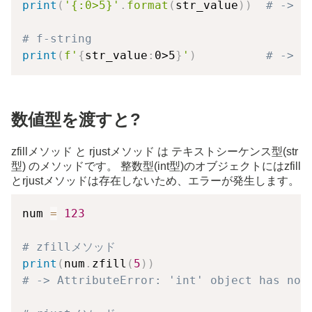
print
(
'{:0>5}'
.
format
(
str_value
)
)
# -> '
# f-string
print
(
f'
{
str_value
:
0>5
}
'
)
# -> '
数値型を渡すと?
zfillメソッド と rjustメソッド は テキストシーケンス型(str
型) のメソッドです。 整数型(int型)のオブジェクトにはzfill
とrjustメソッドは存在しないため、エラーが発生します。
num 
=
123
# zfillメソッド
print
(
num
.
zfill
(
5
)
)
# -> AttributeError: 'int' object has no 