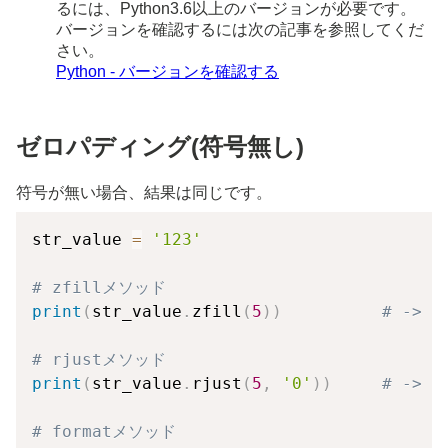
るには、Python3.6以上のバージョンが必要です。
バージョンを確認するには次の記事を参照してくだ
さい。
Python - バージョンを確認する
ゼロパディング(符号無し)
符号が無い場合、結果は同じです。
str_value 
=
'123'
# zfillメソッド
print
(
str_value
.
zfill
(
5
)
)
# -> '
# rjustメソッド
print
(
str_value
.
rjust
(
5
,
'0'
)
)
# -> '
# formatメソッド