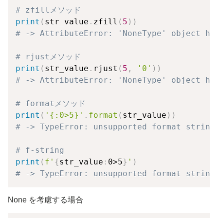
# zfillメソッド
print
(
str_value
.
zfill
(
5
)
)
# -> AttributeError: 'NoneType' object ha
# rjustメソッド
print
(
str_value
.
rjust
(
5
,
'0'
)
)
# -> AttributeError: 'NoneType' object ha
# formatメソッド
print
(
'{:0>5}'
.
format
(
str_value
)
)
# -> TypeError: unsupported format string
# f-string
print
(
f'
{
str_value
:
0>5
}
'
)
# -> TypeError: unsupported format string
None を考慮する場合