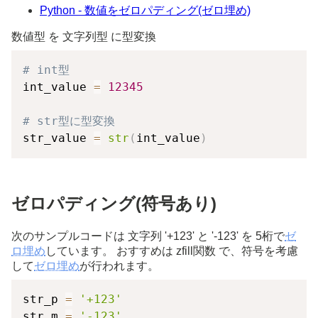
Python - 数値をゼロパディング(ゼロ埋め)
数値型 を 文字列型 に型変換
# int型
int_value 
=
12345
# str型に型変換
str_value 
=
str
(
int_value
)
ゼロパディング(符号あり)
次のサンプルコードは 文字列 '+123' と '-123' を 5桁で
ゼ
ロ埋め
しています。 おすすめは zfill関数 で、符号を考慮
して
ゼロ埋め
が行われます。
str_p 
=
'+123'
str_m 
=
'-123'