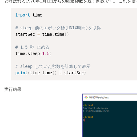
と呼ばれる1970年1月1日からの経過秒数を返す関数です。 これを使
import
 time

# sleep 前のエポック秒(UNIX時間)を取得
startSec 
=
 time
.
time
(
)
# 1.5 秒 止める
time
.
sleep
(
1.5
)
# sleep していた秒数を計算して表示
print
(
time
.
time
(
)
-
 startSec
)
実行結果