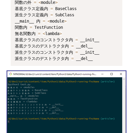
関数の外 
=
<
module
>
基底クラス定義内 
=
 BaseClass

派生クラス定義内 
=
 SubClass

__main__ 内 
=
<
module
>
関数内 
=
 TestFunction

無名関数内 
=
<
lambda
>
基底クラスのコンストラクタ内 
=
 __init__

基底クラスのデストラクタ内 
=
 __del__

派生クラスのコンストラクタ内 
=
 __init__

派生クラスのデストラクタ内 
=