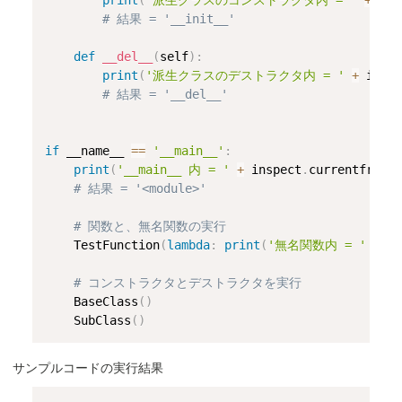
# 結果 = '__init__'
def
__del__
(
self
)
:
print
(
'派生クラスのデストラクタ内 = '
+
 insp
# 結果 = '__del__'
if
 __name__ 
==
'__main__'
:
print
(
'__main__ 内 = '
+
 inspect
.
currentframe
# 結果 = '<module>'
# 関数と、無名関数の実行
    TestFunction
(
lambda
:
print
(
'無名関数内 = '
+
 i
# コンストラクタとデストラクタを実行
    BaseClass
(
)
    SubClass
(
)
サンプルコードの実行結果