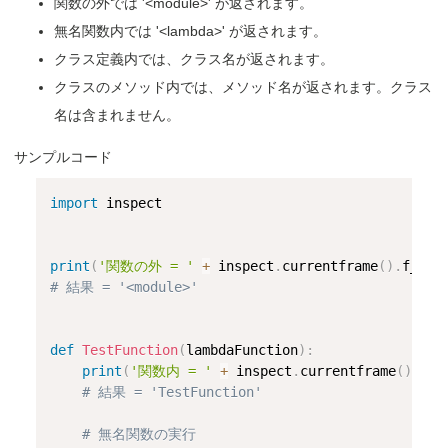
関数の外では '<module>' が返されます。
無名関数内では '<lambda>' が返されます。
クラス定義内では、クラス名が返されます。
クラスのメソッド内では、メソッド名が返されます。クラス
名は含まれません。
サンプルコード
import
 inspect

print
(
'関数の外 = '
+
 inspect
.
currentframe
(
)
.
f_cod
# 結果 = '<module>'
def
TestFunction
(
lambdaFunction
)
:
print
(
'関数内 = '
+
 inspect
.
currentframe
(
)
.
f_c
# 結果 = 'TestFunction'
# 無名関数の実行