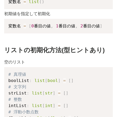
変数名 
=
list
(
)
初期値を指定して初期化
変数名 
=
[
0
番目の値
,
1
番目の値
,
2
番目の値
]
リストの初期化方法(型ヒントあり)
空のリスト
# 真理値
boolList
:
list
[
bool
]
=
[
]
# 文字列
strList
:
list
[
str
]
=
[
]
# 整数
intList
:
list
[
int
]
=
[
]
# 浮動小数点数