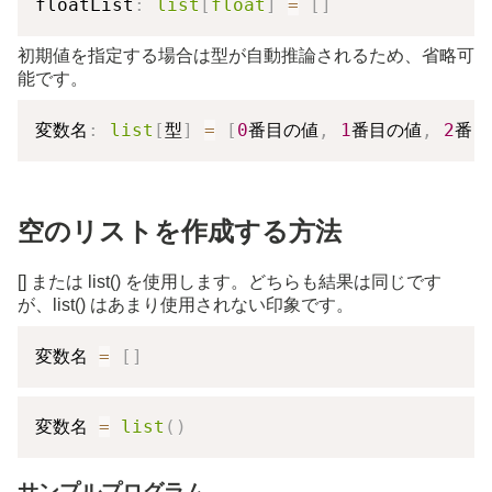
floatList
:
list
[
float
]
=
[
]
初期値を指定する場合は型が自動推論されるため、省略可
能です。
変数名
:
list
[
型
]
=
[
0
番目の値
,
1
番目の値
,
2
番目
空のリストを作成する方法
[] または list() を使用します。どちらも結果は同じです
が、list() はあまり使用されない印象です。
変数名 
=
[
]
変数名 
=
list
(
)
サンプルプログラム