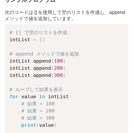
次のコードは [] を使用して空のリストを作成し、append
メソッドで値を追加しています。
# [] で空のリストを作成
intList 
=
[
]
# append メソッドで値を追加
intList
.
append
(
100
)
intList
.
append
(
200
)
intList
.
append
(
300
)
# ループして結果を表示
for
 value 
in
 intList
:
# 結果 = 100
# 結果 = 200
# 結果 = 300
print
(
value
)