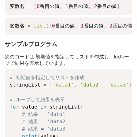
変数名 
=
[
0
番目の値
,
1
番目の値
,
2
番目の値
]
変数名 
=
list
(
[
0
番目の値
,
1
番目の値
,
2
番目の値
]
サンプルプログラム
次のコードは 初期値を指定してリストを作成し、forルー
プで結果を表示しています。
# 初期値を指定してリストを作成
stringList 
=
[
'data1'
,
'data2'
,
'data3'
]
# ループして結果を表示
for
 value 
in
 stringList
:
# 結果 = 'data1'
# 結果 = 'data2'
# 結果 = 'data3'
print
(
value
)