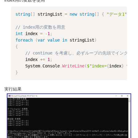
index用の変数を使用
string
[
]
 stringList 
=
new
string
[
]
{
"データ1"
,
"
// index用の変数を用意
int
 index 
=
-
1
;
foreach
(
var
value
in
 stringList
)
{
// continue を考慮し、必ずループの先頭でインクリ
    index 
+=
1
;
    System
.
Console
.
WriteLine
(
$"index=
{
index
}
 valu
}
実行結果