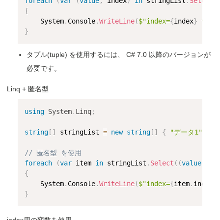
foreach
(
var
(
value
,
 index
)
in
 stringList
.
Select
(
{
    System
.
Console
.
WriteLine
(
$"index=
{
index
}
 valu
}
タプル(tuple) を使用するには、 C# 7.0 以降のバージョンが
必要です。
Linq + 匿名型
using
System
.
Linq
;
string
[
]
 stringList 
=
new
string
[
]
{
"データ1"
,
"
// 匿名型 を使用
foreach
(
var
 item 
in
 stringList
.
Select
(
(
value
,
 in
{
    System
.
Console
.
WriteLine
(
$"index=
{
item
.
index
}
}